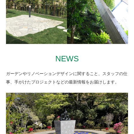
浴室の雰囲気を格上げ 共
用部温泉リノベージョン
緑と太平洋を望む別荘の
斜面に広がるミニマムな
2024年 静岡県熱海市
砂庭
2023年 熱海市
NEWS
ガーデンやリノベーションデザインに関すること、スタッフの仕
事、手がけたプロジェクトなどの最新情報をお届けします。
硬質な石の質感とグリー
印象的な支柱や屋根の形
ンが 心地よい対比を生む
を デザインとして生かす
庭
庭
2019年 静岡県
2019年～ 熱海市