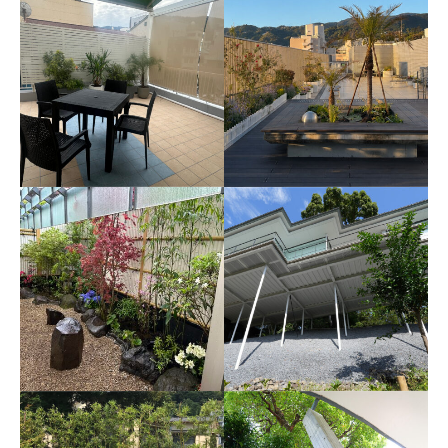
自然の景観と彫刻が調和
東京すし和食調理専門学
する箱根彫刻の森美術館
校
2026年4月 箱根
2025年5月 東京世田谷区池尻
SECOND TOMIOKA
熱海の駅ビル「ラスカ熱
BLDG.
海」屋上庭園
2025年10月 熱海市
2026年2月 熱海市