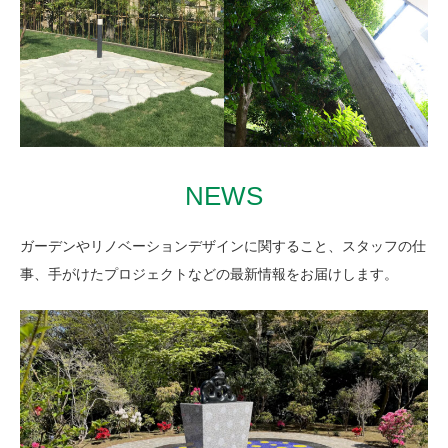
浴室の雰囲気を格上げ 共
用部温泉リノベージョン
緑と太平洋を望む別荘の
斜面に広がるミニマムな
2024年 静岡県熱海市
砂庭
2023年 熱海市
NEWS
ガーデンやリノベーションデザインに関すること、スタッフの仕
事、手がけたプロジェクトなどの最新情報をお届けします。
硬質な石の質感とグリー
印象的な支柱や屋根の形
ンが 心地よい対比を生む
を デザインとして生かす
庭
庭
2019年 静岡県
2019年～ 熱海市