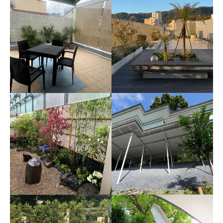
自然の景観と彫刻が調和
東京すし和食調理専門学
する箱根彫刻の森美術館
校
2026年4月 箱根
2025年5月 東京世田谷区池尻
SECOND TOMIOKA
熱海の駅ビル「ラスカ熱
BLDG.
海」屋上庭園
2025年10月 熱海市
2026年2月 熱海市