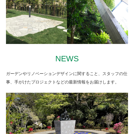
浴室の雰囲気を格上げ 共
用部温泉リノベージョン
緑と太平洋を望む別荘の
斜面に広がるミニマムな
2024年 静岡県熱海市
砂庭
2023年 熱海市
NEWS
ガーデンやリノベーションデザインに関すること、スタッフの仕
事、手がけたプロジェクトなどの最新情報をお届けします。
硬質な石の質感とグリー
印象的な支柱や屋根の形
ンが 心地よい対比を生む
を デザインとして生かす
庭
庭
2019年 静岡県
2019年～ 熱海市