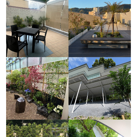
自然の景観と彫刻が調和
東京すし和食調理専門学
する箱根彫刻の森美術館
校
2026年4月 箱根
2025年5月 東京世田谷区池尻
SECOND TOMIOKA
熱海の駅ビル「ラスカ熱
BLDG.
海」屋上庭園
2025年10月 熱海市
2026年2月 熱海市